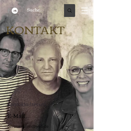
KONTAKT
Kontaktadressen
E-Mail
derose-selm@web.de