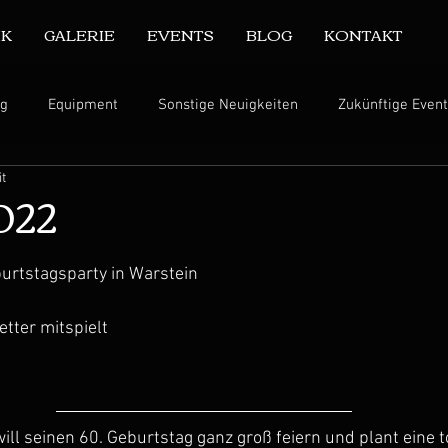
IK
GALERIE
EVENTS
BLOG
KONTAKT
ng
Equipment
Sonstige Neuigkeiten
Zukünftige Even
it
2022
urtstagsparty in Warstein
tter mitspielt
ill seinen 60. Geburtstag ganz groß feiern und plant eine to