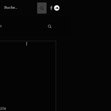
ts
lle 