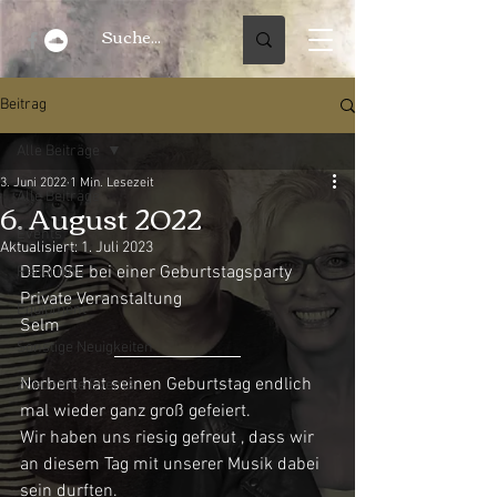
Beitrag
Alle Beiträge
3. Juni 2022
1 Min. Lesezeit
Alle Beiträge
6. August 2022
Events
Aktualisiert:
1. Juli 2023
DEROSE bei einer Geburtstagsparty 
Recording
Private Veranstaltung
Equipment
Selm
Sonstige Neuigkeiten
Norbert hat seinen Geburtstag endlich 
Zukünftige Events
mal wieder ganz groß gefeiert.
Wir haben uns riesig gefreut , dass wir 
an diesem Tag mit unserer Musik dabei 
sein durften.