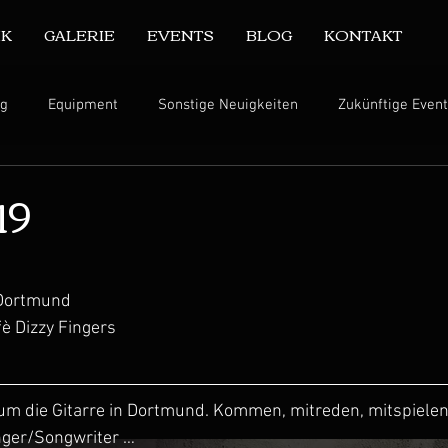
IK
GALERIE
EVENTS
BLOG
KONTAKT
ng
Equipment
Sonstige Neuigkeiten
Zukünftige Even
19
 Dortmund
è Dizzy Fingers 
m die Gitarre in Dortmund. Kommen, mitreden, mitspielen, 
nger/Songwriter …